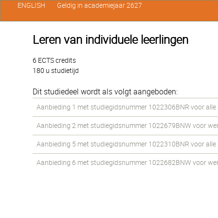
ENGLISH
Geldig in academiejaar 2627
Leren van individuele leerlingen
6 ECTS credits
180 u studietijd
Dit studiedeel wordt als volgt aangeboden:
Aanbieding 1 met studiegidsnummer 1022306BNR voor alle st
Aanbieding 2 met studiegidsnummer 1022679BNW voor werks
Aanbieding 5 met studiegidsnummer 1022310BNR voor alle st
Aanbieding 6 met studiegidsnummer 1022682BNW voor werks