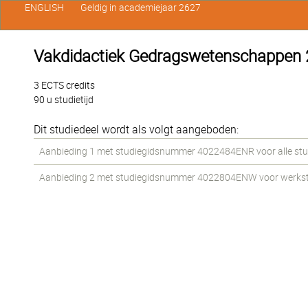
ENGLISH
Geldig in academiejaar 2627
Vakdidactiek Gedragswetenschappen 
3 ECTS credits
90 u studietijd
Dit studiedeel wordt als volgt aangeboden:
Aanbieding 1 met studiegidsnummer 4022484ENR voor alle stud
Aanbieding 2 met studiegidsnummer 4022804ENW voor werkstud