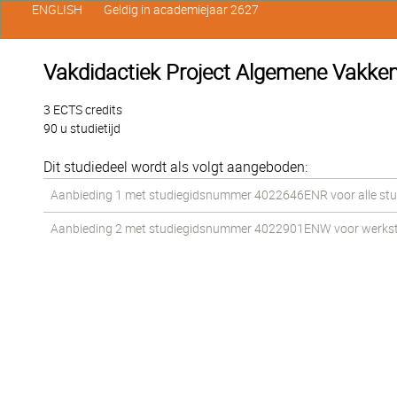
ENGLISH
Geldig in academiejaar 2627
Vakdidactiek Project Algemene Vakken
3 ECTS credits
90 u studietijd
Dit studiedeel wordt als volgt aangeboden:
Aanbieding 1 met studiegidsnummer 4022646ENR voor alle stud
Aanbieding 2 met studiegidsnummer 4022901ENW voor werkstud