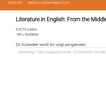
ENGLISH
Geldig in academiejaar 2223
Literature in English: From the Middl
6 ECTS credits
180 u studietijd
Dit studiedeel wordt als volgt aangeboden:
Aanbieding 1 met studiegidsnummer 1023264ANR voor alle st