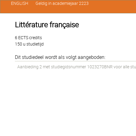
ENGLISH
Geldig in academiejaar 2223
Littérature française
6 ECTS credits
150 u studietijd
Dit studiedeel wordt als volgt aangeboden:
Aanbieding 2 met studiegidsnummer 1023270BNR voor alle stud