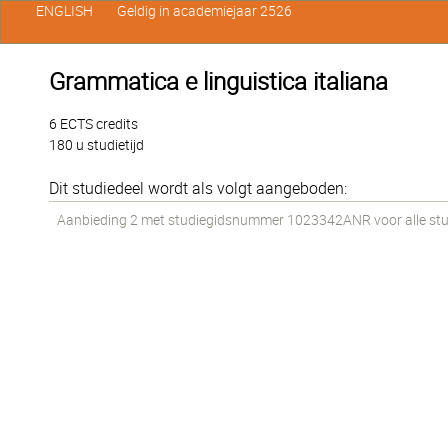
ENGLISH
Geldig in academiejaar 2526
Grammatica e linguistica italiana
6 ECTS credits
180 u studietijd
Dit studiedeel wordt als volgt aangeboden:
Aanbieding 2 met studiegidsnummer 1023342ANR voor alle stude