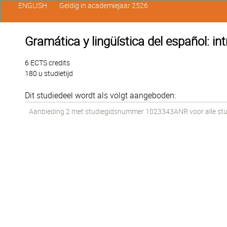
ENGLISH
Geldig in academiejaar 2526
Gramática y lingüística del español: in
6 ECTS credits
180 u studietijd
Dit studiedeel wordt als volgt aangeboden:
Aanbieding 2 met studiegidsnummer 1023343ANR voor alle stude