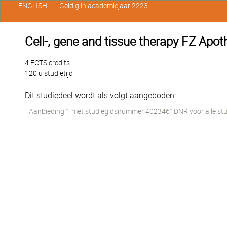
ENGLISH
Geldig in academiejaar 2223
Cell-, gene and tissue therapy FZ Apot
4 ECTS credits
120 u studietijd
Dit studiedeel wordt als volgt aangeboden:
Aanbieding 1 met studiegidsnummer 4023461DNR voor alle stude