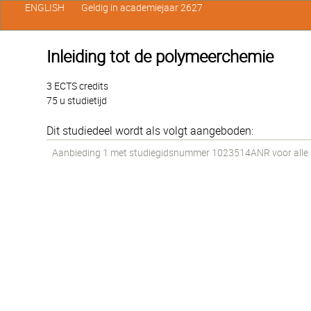
ENGLISH
Geldig in academiejaar 2627
Inleiding tot de polymeerchemie
3 ECTS credits
75 u studietijd
Dit studiedeel wordt als volgt aangeboden:
Aanbieding 1 met studiegidsnummer 1023514ANR voor alle st