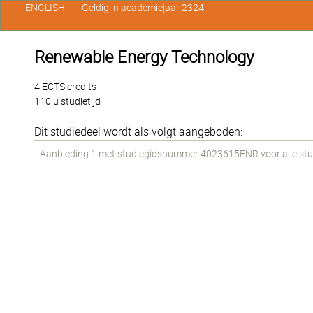
ENGLISH
Geldig in academiejaar 2324
Renewable Energy Technology
4 ECTS credits
110 u studietijd
Dit studiedeel wordt als volgt aangeboden:
Aanbieding 1 met studiegidsnummer 4023615FNR voor alle stude