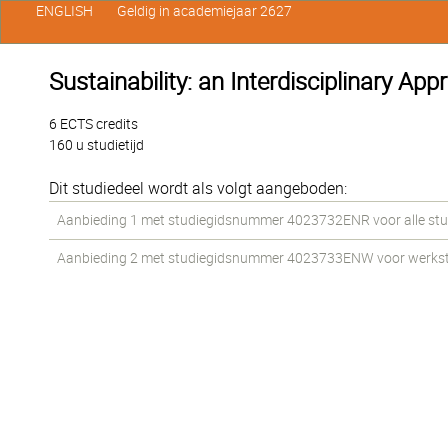
ENGLISH
Geldig in academiejaar 2627
Sustainability: an Interdisciplinary Ap
6 ECTS credits
160 u studietijd
Dit studiedeel wordt als volgt aangeboden:
Aanbieding 1 met studiegidsnummer 4023732ENR voor alle stud
Aanbieding 2 met studiegidsnummer 4023733ENW voor werkstud