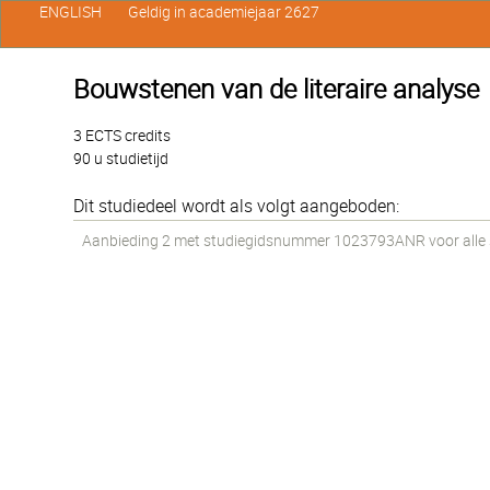
ENGLISH
Geldig in academiejaar 2627
Bouwstenen van de literaire analyse
3 ECTS credits
90 u studietijd
Dit studiedeel wordt als volgt aangeboden:
Aanbieding 2 met studiegidsnummer 1023793ANR voor alle st