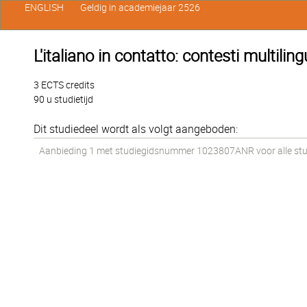
ENGLISH
Geldig in academiejaar 2526
L'italiano in contatto: contesti multiling
3 ECTS credits
90 u studietijd
Dit studiedeel wordt als volgt aangeboden:
Aanbieding 1 met studiegidsnummer 1023807ANR voor alle stude