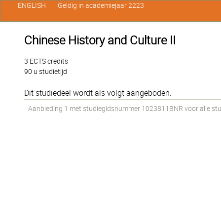
ENGLISH
Geldig in academiejaar 2223
Chinese History and Culture II
3 ECTS credits
90 u studietijd
Dit studiedeel wordt als volgt aangeboden:
Aanbieding 1 met studiegidsnummer 1023811BNR voor alle stud