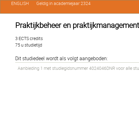
ENGLISH
Geldig in academiejaar 2324
Praktijkbeheer en praktijkmanagemen
3 ECTS credits
75 u studietijd
Dit studiedeel wordt als volgt aangeboden:
Aanbieding 1 met studiegidsnummer 4024046DNR voor alle stude