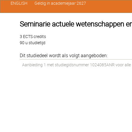
ENGLISH
Geldig in academiejaar 2627
Seminarie actuele wetenschappen en
3 ECTS credits
90 u studietijd
Dit studiedeel wordt als volgt aangeboden:
Aanbieding 1 met studiegidsnummer 1024085ANR voor alle st