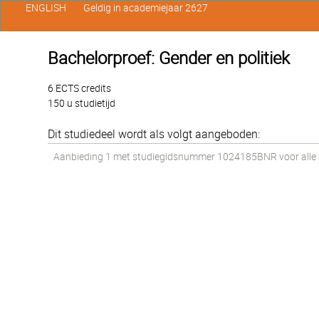
ENGLISH
Geldig in academiejaar 2627
Bachelorproef: Gender en politiek
6 ECTS credits
150 u studietijd
Dit studiedeel wordt als volgt aangeboden:
Aanbieding 1 met studiegidsnummer 1024185BNR voor alle st