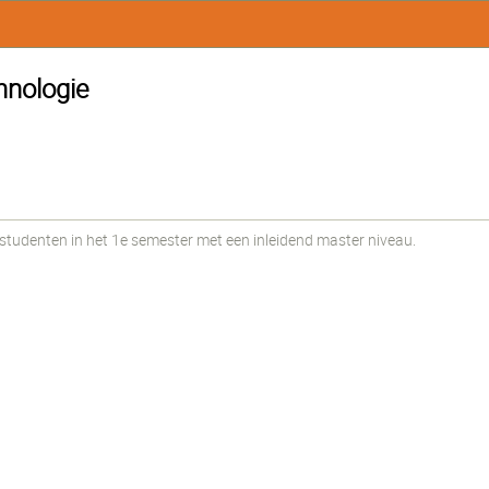
hnologie
udenten in het 1e semester met een inleidend master niveau.