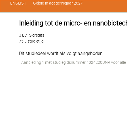
ENGLISH
Geldig in academiejaar 2627
Inleiding tot de micro- en nanobiotec
3 ECTS credits
75 u studietijd
Dit studiedeel wordt als volgt aangeboden:
Aanbieding 1 met studiegidsnummer 4024220DNR voor alle st