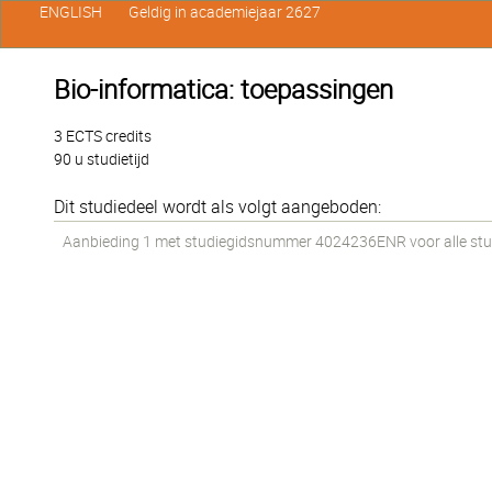
ENGLISH
Geldig in academiejaar 2627
Bio-informatica: toepassingen
3 ECTS credits
90 u studietijd
Dit studiedeel wordt als volgt aangeboden:
Aanbieding 1 met studiegidsnummer 4024236ENR voor alle stud