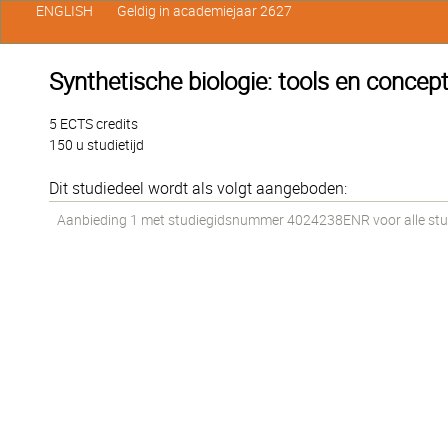
ENGLISH
Geldig in academiejaar 2627
Synthetische biologie: tools en concep
5 ECTS credits
150 u studietijd
Dit studiedeel wordt als volgt aangeboden:
Aanbieding 1 met studiegidsnummer 4024238ENR voor alle stud