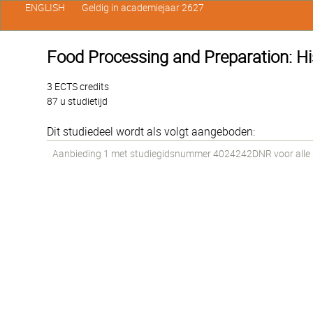
ENGLISH
Geldig in academiejaar 2627
Food Processing and Preparation: Hi
3 ECTS credits
87 u studietijd
Dit studiedeel wordt als volgt aangeboden:
Aanbieding 1 met studiegidsnummer 4024242DNR voor alle st