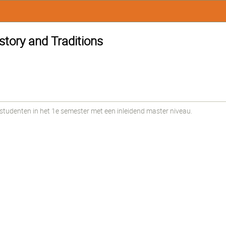
story and Traditions
udenten in het 1e semester met een inleidend master niveau.