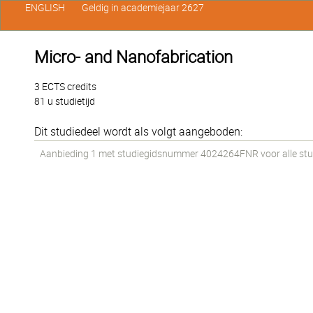
ENGLISH
Geldig in academiejaar 2627
Micro- and Nanofabrication
3 ECTS credits
81 u studietijd
Dit studiedeel wordt als volgt aangeboden:
Aanbieding 1 met studiegidsnummer 4024264FNR voor alle stude