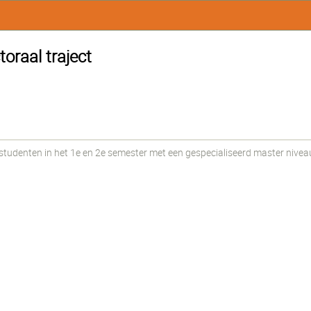
oraal traject
udenten in het 1e en 2e semester met een gespecialiseerd master nivea