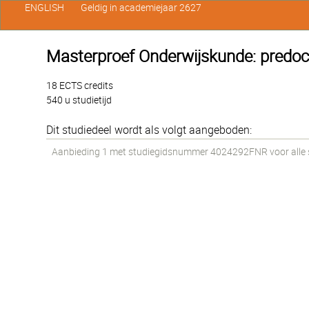
ENGLISH
Geldig in academiejaar 2627
Masterproef Onderwijskunde: predoct
18 ECTS credits
540 u studietijd
Dit studiedeel wordt als volgt aangeboden:
Aanbieding 1 met studiegidsnummer 4024292FNR voor alle st