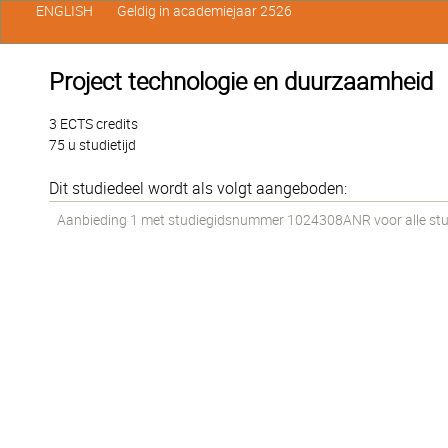
ENGLISH
Geldig in academiejaar 2526
Project technologie en duurzaamheid
3 ECTS credits
75 u studietijd
Dit studiedeel wordt als volgt aangeboden:
Aanbieding 1 met studiegidsnummer 1024308ANR voor alle stude