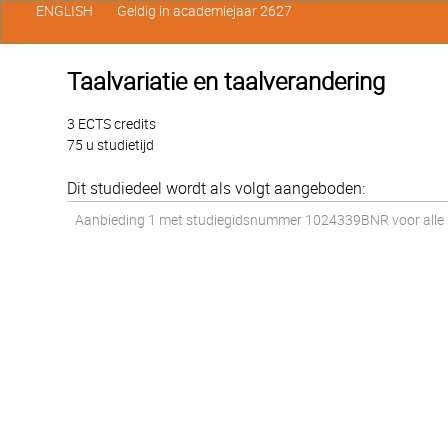
ENGLISH
Geldig in academiejaar 2627
Taalvariatie en taalverandering
3 ECTS credits
75 u studietijd
Dit studiedeel wordt als volgt aangeboden:
Aanbieding 1 met studiegidsnummer 1024339BNR voor alle st