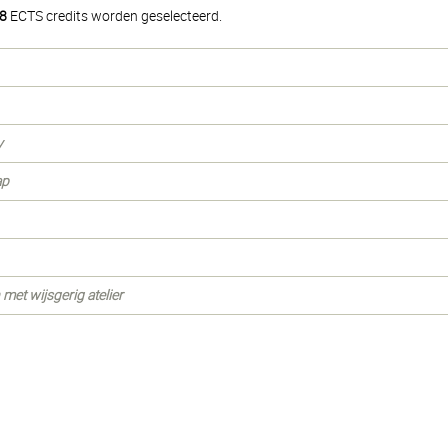
8
ECTS credits worden geselecteerd.
y
ap
et wijsgerig atelier