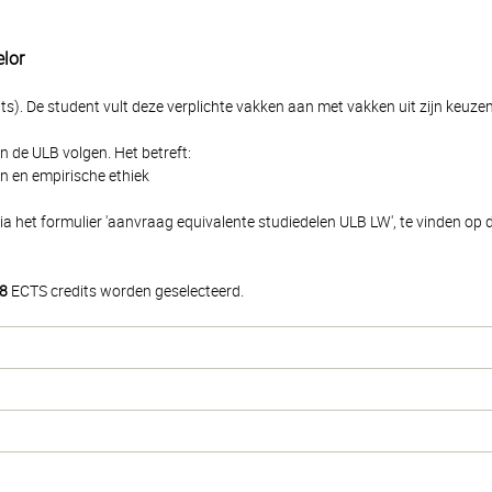
elor
ts). De student vult deze verplichte vakken aan met vakken uit zijn keuze
n de ULB volgen. Het betreft:
n en empirische ethiek
ia het formulier 'aanvraag equivalente studiedelen ULB LW', te vinden op d
8
ECTS credits worden geselecteerd.