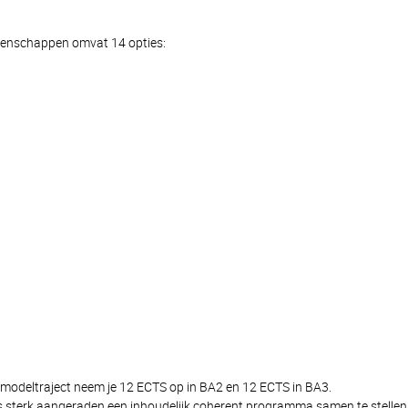
tenschappen omvat 14 opties:
et modeltraject neem je 12 ECTS op in BA2 en 12 ECTS in BA3.
 is sterk aangeraden een inhoudelijk coherent programma samen te stellen