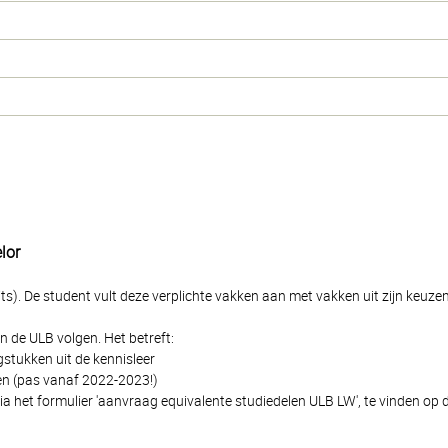
lor
ts). De student vult deze verplichte vakken aan met vakken uit zijn keuze
n de ULB volgen. Het betreft:
gstukken uit de kennisleer
sen (pas vanaf 2022-2023!)
ia het formulier 'aanvraag equivalente studiedelen ULB LW', te vinden op d