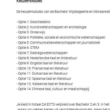
Keuzemodules
De keuzemodules van de Bachelor Wijsbegeerte en Moraalwe
- Optie 1: Geschiedenis
- Optie 2: Kunstwetenschappen en archeologie
- Optie 3: Onderwijs
- Optie 4: Politieke, sociale en economische wetenschappen
- Optie 5: Communicatiewetenschappen en journalistiek
- Optie 6: STEM
- Optie 7: Gedragswetenschappen
- Optie 8: Nederlandse taal en linteratuur
- Optie 9: Engelse taal en literatuur
- Optie 10: Franse taal en literatuur
- Optie 11: Duitse taal en literatuur
- Optie 12: Spaanse taal en literatuur
- Optie 13: Italiaanse taal en literatuur
- Optie 14: Chinese taal, cultuur en maatschappij
Je kiest in totaal 24 ECTS verpreid over Bachelor 2 en 3. In h
Je kan vrij vakken kiezen uit verschillende modules, maar het