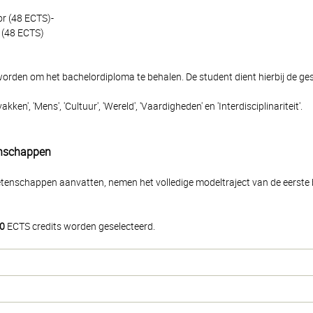
or (48 ECTS)-
r (48 ECTS)
rden om het bachelordiploma te behalen. De student dient hierbij de gest
en', 'Mens', 'Cultuur', 'Wereld', 'Vaardigheden' en 'Interdisciplinariteit'.
enschappen
tenschappen aanvatten, nemen het volledige modeltraject van de eerste ba
0
ECTS credits worden geselecteerd.