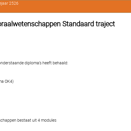
ejaar 2526
moraalwetenschappen Standaard traject
e onderstaande diploma's heeft behaald:
oma OK4)
schappen bestaat uit 4 modules