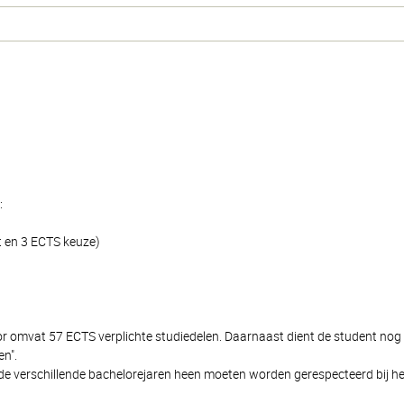
:
t en 3 ECTS keuze)
lor omvat 57 ECTS verplichte studiedelen. Daarnaast dient de student no
n".
de verschillende bachelorejaren heen moeten worden gerespecteerd bij het