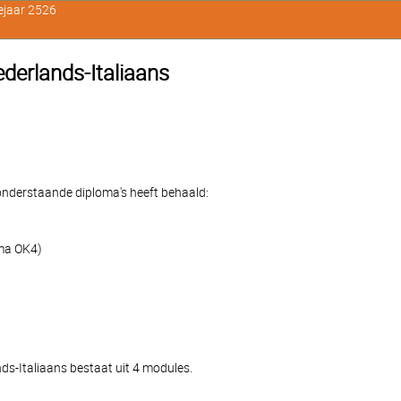
ejaar 2526
ederlands-Italiaans
e onderstaande diploma's heeft behaald:
oma OK4)
nds-Italiaans bestaat uit 4 modules.