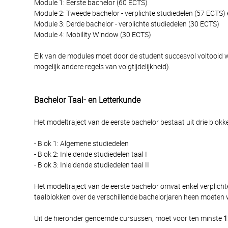
Module 1: Eerste bachelor (60 ECTS)
Module 2: Tweede bachelor - verplichte studiedelen (57 ECTS)
Module 3: Derde bachelor - verplichte studiedelen (30 ECTS)
Module 4: Mobility Window (30 ECTS)
Elk van de modules moet door de student succesvol voltooid wo
mogelijk andere regels van volgtijdelijkheid).
Bachelor Taal- en Letterkunde
Het modeltraject van de eerste bachelor bestaat uit drie blokk
- Blok 1: Algemene studiedelen
- Blok 2: Inleidende studiedelen taal I
- Blok 3: Inleidende studiedelen taal II
Het modeltraject van de eerste bachelor omvat enkel verplichte
taalblokken over de verschillende bachelorjaren heen moeten w
Uit de hieronder genoemde cursussen, moet voor ten minste
1