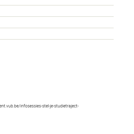
nt.vub.be/infosessies-stel-je-studietraject-