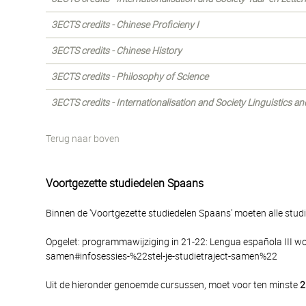
3ECTS credits - Chinese Proficieny I
3ECTS credits - Chinese History
3ECTS credits - Philosophy of Science
3ECTS credits - Internationalisation and Society Linguistics a
Terug naar boven
Voortgezette studiedelen Spaans
Binnen de 'Voortgezette studiedelen Spaans' moeten alle stu
Opgelet: programmawijziging in 21-22: Lengua española III word
samen#infosessies-%22stel-je-studietraject-samen%22
Uit de hieronder genoemde cursussen, moet voor ten minste
2