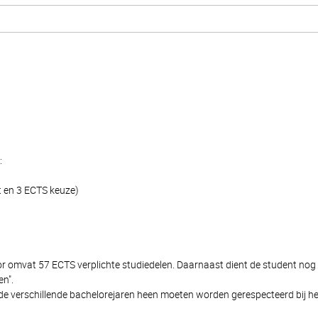
:
t en 3 ECTS keuze)
lor omvat 57 ECTS verplichte studiedelen. Daarnaast dient de student no
n".
de verschillende bachelorejaren heen moeten worden gerespecteerd bij het