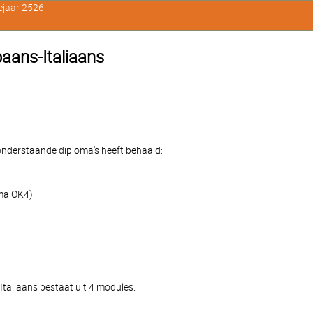
ejaar 2526
paans-Italiaans
e onderstaande diploma's heeft behaald:
oma OK4)
Italiaans bestaat uit 4 modules.