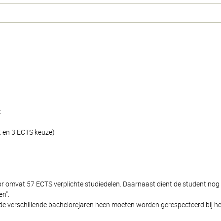
:
t en 3 ECTS keuze)
lor omvat 57 ECTS verplichte studiedelen. Daarnaast dient de student no
n".
de verschillende bachelorejaren heen moeten worden gerespecteerd bij het