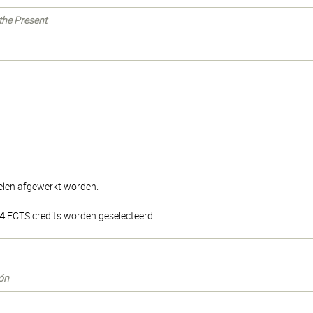
 the Present
delen afgewerkt worden.
4
ECTS credits worden geselecteerd.
ión