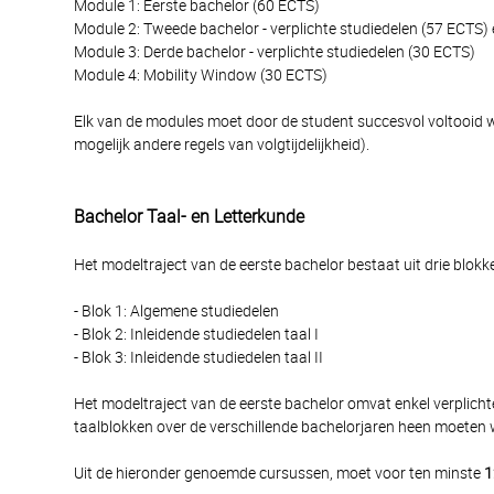
Module 1: Eerste bachelor (60 ECTS)
Module 2: Tweede bachelor - verplichte studiedelen (57 ECTS)
Module 3: Derde bachelor - verplichte studiedelen (30 ECTS)
Module 4: Mobility Window (30 ECTS)
Elk van de modules moet door de student succesvol voltooid wo
mogelijk andere regels van volgtijdelijkheid).
Bachelor Taal- en Letterkunde
Het modeltraject van de eerste bachelor bestaat uit drie blokk
- Blok 1: Algemene studiedelen
- Blok 2: Inleidende studiedelen taal I
- Blok 3: Inleidende studiedelen taal II
Het modeltraject van de eerste bachelor omvat enkel verplichte
taalblokken over de verschillende bachelorjaren heen moeten w
Uit de hieronder genoemde cursussen, moet voor ten minste
1