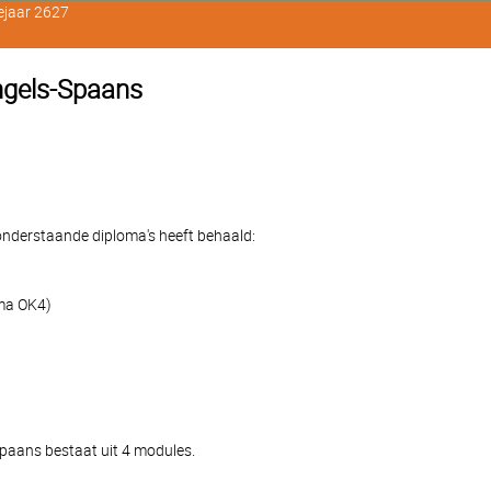
ejaar 2627
Engels-Spaans
e onderstaande diploma's heeft behaald:
oma OK4)
Spaans bestaat uit 4 modules.