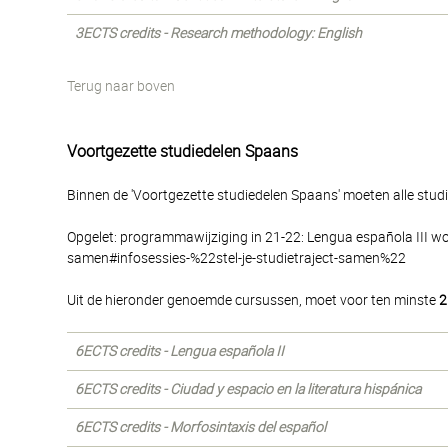
3ECTS credits - Research methodology: English
Terug naar boven
Voortgezette studiedelen Spaans
Binnen de 'Voortgezette studiedelen Spaans' moeten alle stu
Opgelet: programmawijziging in 21-22: Lengua española III word
samen#infosessies-%22stel-je-studietraject-samen%22
Uit de hieronder genoemde cursussen, moet voor ten minste
2
6ECTS credits - Lengua española II
6ECTS credits - Ciudad y espacio en la literatura hispánica
6ECTS credits - Morfosintaxis del español