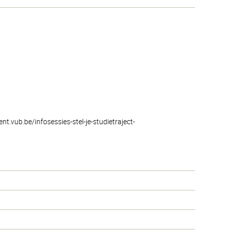
nt.vub.be/infosessies-stel-je-studietraject-