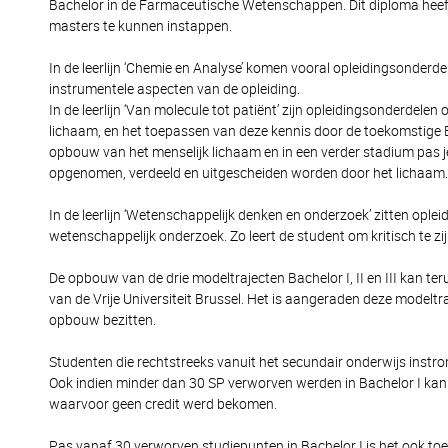
Bachelor in de Farmaceutische Wetenschappen. Dit diploma heeft
masters te kunnen instappen.
In de leerlijn ‘Chemie en Analyse’ komen vooral opleidingsonderd
instrumentele aspecten van de opleiding.
In de leerlijn ‘Van molecule tot patiënt’ zijn opleidingsonderdel
lichaam, en het toepassen van deze kennis door de toekomstige B
opbouw van het menselijk lichaam en in een verder stadium pas 
opgenomen, verdeeld en uitgescheiden worden door het lichaam.
In de leerlijn ‘Wetenschappelijk denken en onderzoek’ zitten ople
wetenschappelijk onderzoek. Zo leert de student om kritisch te 
De opbouw van de drie modeltrajecten Bachelor I, II en III kan 
van de Vrije Universiteit Brussel. Het is aangeraden deze modelt
opbouw bezitten.
Studenten die rechtstreeks vanuit het secundair onderwijs instro
Ook indien minder dan 30 SP verworven werden in Bachelor I kan
waarvoor geen credit werd bekomen.
Pas vanaf 30 verworven studiepunten in Bachelor I is het ook to