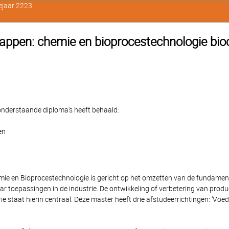
ejaar 2223
happen: chemie en bioprocestechnologie bi
e onderstaande diploma's heeft behaald:
en
ie en Bioprocestechnologie is gericht op het omzetten van de fundament
toepassingen in de industrie. De ontwikkeling of verbetering van produ
 staat hierin centraal. Deze master heeft drie afstudeerrichtingen: ‘Voed