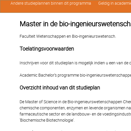
Andere studieplannen binnen dit programma
Geldig in academi
Master in de bio-ingenieurswetensc
Faculteit Wetenschappen en Bio-ingenieurswetensch.
Toelatingsvoorwaarden
Inschrijven voor dit studieplan is mogelijk indien u een van d
Academic Bachelor's programme bio-ingenieurswetenschapp
Overzicht inhoud van dit studieplan
De Master of Science in de Bio-ingenieurswetenschappen Chem
chemische componenten, enzymen en levende organismen naar 
farmaceutische sector en de landbouw- en de voedingsindustrie
'Biochemische Biotechnologie'.