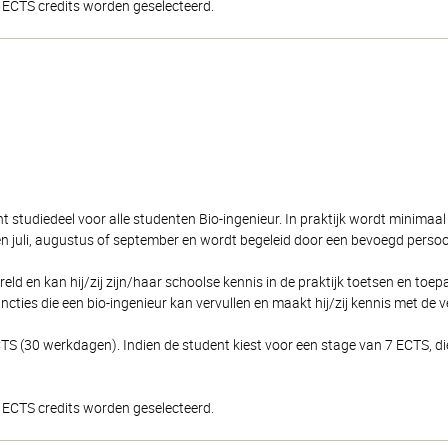
ECTS credits worden geselecteerd.
icht studiedeel voor alle studenten Bio-ingenieur. In praktijk wordt minima
 juli, augustus of september en wordt begeleid door een bevoegd persoon u
ld en kan hij/zij zijn/haar schoolse kennis in de praktijk toetsen en toep
uncties die een bio-ingenieur kan vervullen en maakt hij/zij kennis met de 
TS (30 werkdagen). Indien de student kiest voor een stage van 7 ECTS, di
ECTS credits worden geselecteerd.