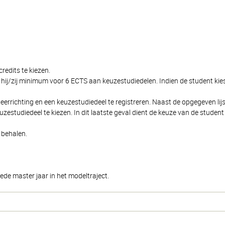
edits te kiezen.
t hij/zij minimum voor 6 ECTS aan keuzestudiedelen. Indien de student kie
deerrichting en een keuzestudiedeel te registreren. Naast de opgegeven li
keuzestudiedeel te kiezen. In dit laatste geval dient de keuze van de stu
 behalen.
ede master jaar in het modeltraject.