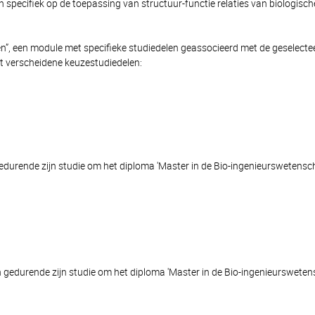
ch specifiek op de toepassing van structuur-functie relaties van biologis
en”, een module met specifieke studiedelen geassocieerd met de geselectee
et verscheidene keuzestudiedelen:
gedurende zijn studie om het diploma 'Master in de Bio-ingenieurswetens
gen gedurende zijn studie om het diploma 'Master in de Bio-ingenieurswet