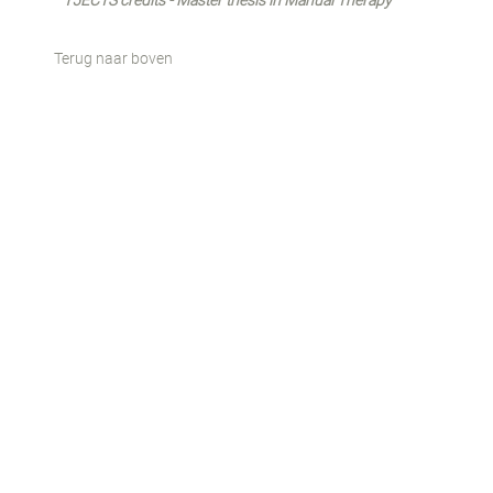
15ECTS credits - Master thesis in Manual Therapy
Terug naar boven