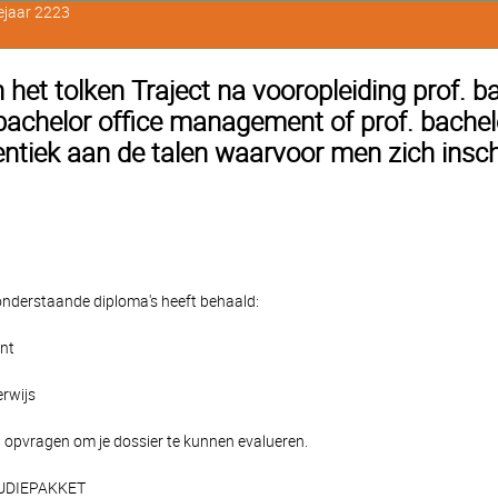
ejaar 2223
et tolken Traject na vooropleiding prof. b
chelor office management of prof. bachel
ntiek aan de talen waarvoor men zich inschr
e onderstaande diploma's heeft behaald:
nt
rwijs
 opvragen om je dossier te kunnen evalueren.
TUDIEPAKKET