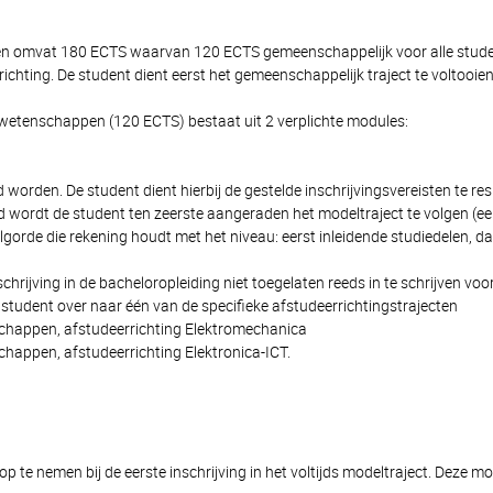
pen omvat 180 ECTS waarvan 120 ECTS gemeenschappelijk voor alle student
hting. De student dient eerst het gemeenschappelijk traject te voltooien
e wetenschappen (120 ECTS) bestaat uit 2 verplichte modules:
orden. De student dient hierbij de gestelde inschrijvingsvereisten te res
wordt de student ten zeerste aangeraden het modeltraject te volgen (eer
gorde die rekening houdt met het niveau: eerst inleidende studiedelen, d
hrijving in de bacheloropleiding niet toegelaten reeds in te schrijven voor
 student over naar één van de specifieke afstudeerrichtingstrajecten
nschappen, afstudeerrichting Elektromechanica
schappen, afstudeerrichting Elektronica-ICT.
p te nemen bij de eerste inschrijving in het voltijds modeltraject. Deze m