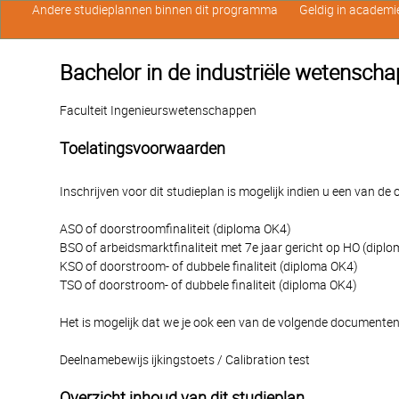
Andere studieplannen binnen dit programma
Geldig in academi
Bachelor in de industriële wetensch
Faculteit Ingenieurswetenschappen
Toelatingsvoorwaarden
Inschrijven voor dit studieplan is mogelijk indien u een van d
ASO of doorstroomfinaliteit (diploma OK4)
BSO of arbeidsmarktfinaliteit met 7e jaar gericht op HO (dipl
KSO of doorstroom- of dubbele finaliteit (diploma OK4)
TSO of doorstroom- of dubbele finaliteit (diploma OK4)
Het is mogelijk dat we je ook een van de volgende documenten
Deelnamebewijs ijkingstoets / Calibration test
Overzicht inhoud van dit studieplan