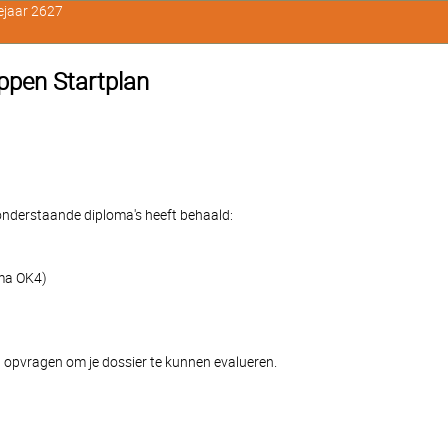
ejaar 2627
appen Startplan
e onderstaande diploma's heeft behaald:
oma OK4)
 opvragen om je dossier te kunnen evalueren.