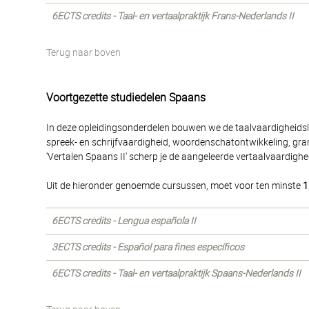
6ECTS credits - Taal- en vertaalpraktijk Frans-Nederlands II
Terug naar boven
Voortgezette studiedelen Spaans
In deze opleidingsonderdelen bouwen we de taalvaardigheidslee
spreek- en schrijfvaardigheid, woordenschatontwikkeling, gram
'Vertalen Spaans II' scherp je de aangeleerde vertaalvaardighe
Uit de hieronder genoemde cursussen, moet voor ten minste
1
6ECTS credits - Lengua española II
3ECTS credits - Español para fines específicos
6ECTS credits - Taal- en vertaalpraktijk Spaans-Nederlands II