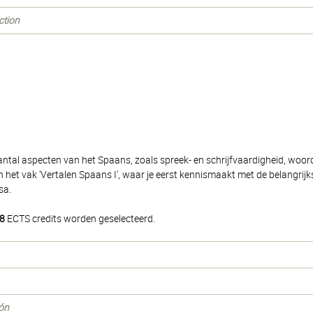
ction
antal aspecten van het Spaans, zoals spreek- en schrijfvaardigheid, woor
et vak 'Vertalen Spaans I', waar je eerst kennismaakt met de belangrij
sa.
8
ECTS credits worden geselecteerd.
ión