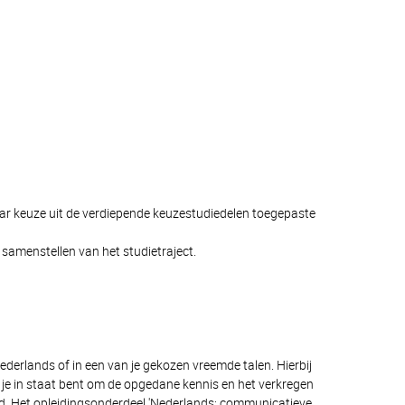
aar keuze uit de verdiepende keuzestudiedelen toegepaste
samenstellen van het studietraject.
derlands of in een van je gekozen vreemde talen. Hierbij
t je in staat bent om de opgedane kennis en het verkregen
ied. Het opleidingsonderdeel 'Nederlands: communicatieve