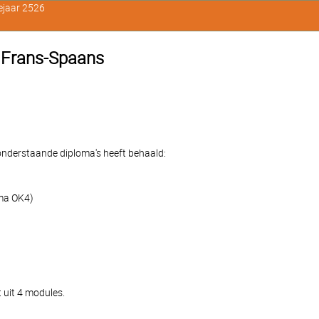
ejaar 2526
e Frans-Spaans
e onderstaande diploma's heeft behaald:
oma OK4)
 uit 4 modules.