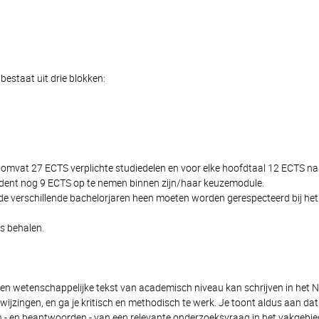
bestaat uit drie blokken:
r omvat 27 ECTS verplichte studiedelen en voor elke hoofdtaal 12 ECTS n
student nog 9 ECTS op te nemen binnen zijn/haar keuzemodule.
de verschillende bachelorjaren heen moeten worden gerespecteerd bij het 
s behalen.
een wetenschappelijke tekst van academisch niveau kan schrijven in het Ne
wijzingen, en ga je kritisch en methodisch te werk. Je toont aldus aan da
llen - en beantwoorden - van een relevante onderzoeksvraag in het vakgeb