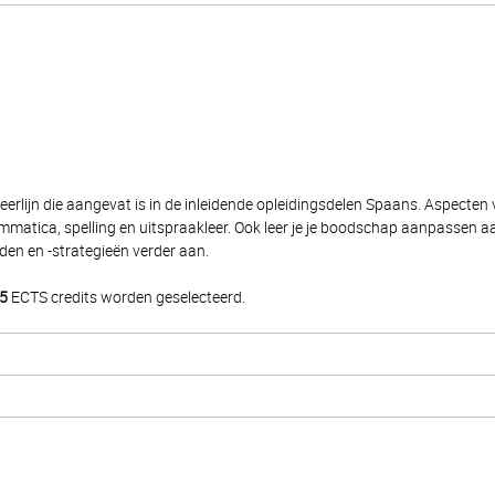
rlijn die aangevat is in de inleidende opleidingsdelen Spaans. Aspecten v
matica, spelling en uitspraakleer. Ook leer je je boodschap aanpassen aa
den en -strategieën verder aan.
5
ECTS credits worden geselecteerd.