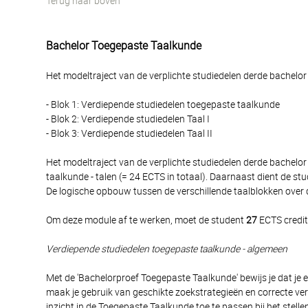
Terug naar boven
Bachelor Toegepaste Taalkunde
Het modeltraject van de verplichte studiedelen derde bachelor 
- Blok 1: Verdiepende studiedelen toegepaste taalkunde
- Blok 2: Verdiepende studiedelen Taal I
- Blok 3: Verdiepende studiedelen Taal II
Het modeltraject van de verplichte studiedelen derde bachelo
taalkunde - talen (= 24 ECTS in totaal). Daarnaast dient de 
De logische opbouw tussen de verschillende taalblokken over 
Om deze module af te werken, moet de student
27
ECTS credit
Verdiepende studiedelen toegepaste taalkunde - algemeen
Met de 'Bachelorproef Toegepaste Taalkunde' bewijs je dat je 
maak je gebruik van geschikte zoekstrategieën en correcte ver
inzicht in de Toegepaste Taalkunde toe te passen bij het ste