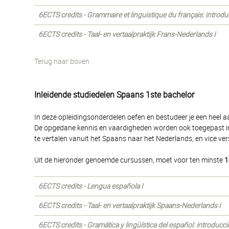
6ECTS credits - Grammaire et linguistique du français: introdu
6ECTS credits - Taal- en vertaalpraktijk Frans-Nederlands I
Terug naar boven
Inleidende studiedelen Spaans 1ste bachelor
In deze opleidingsonderdelen oefen en bestudeer je een heel a
De opgedane kennis en vaardigheden worden ook toegepast in h
te vertalen vanuit het Spaans naar het Nederlands, en vice ver
Uit de hieronder genoemde cursussen, moet voor ten minste
1
6ECTS credits - Lengua española I
6ECTS credits - Taal- en vertaalpraktijk Spaans-Nederlands I
6ECTS credits - Gramática y lingüística del español: introducc