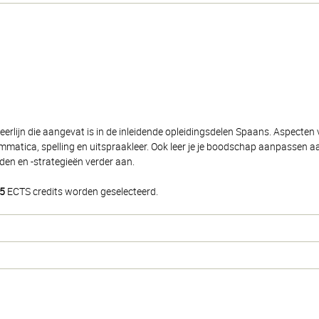
rlijn die aangevat is in de inleidende opleidingsdelen Spaans. Aspecten v
matica, spelling en uitspraakleer. Ook leer je je boodschap aanpassen aa
den en -strategieën verder aan.
5
ECTS credits worden geselecteerd.