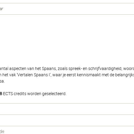
ar
antal aspecten van het Spaans, zoals spreek- en schrijfvaardigheid, woor
et vak 'Vertalen Spaans I', waar je eerst kennismaakt met de belangrij
sa.
8
ECTS credits worden geselecteerd.
ión