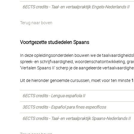
6ECTS credits - Taal- en vertaalpraktijk Engels-Nederlands II
Terug naar boven
Voortgezette studiedelen Spaans
In deze opleidingsonderdelen bouwen we de taalvaardigheidslee
spreek- en schrijfvaardigheid, woordenschatontwikkeling, gram
'Vertalen Spaans II' scherp je de aangeleerde vertaalvaardighe
Uit de hieronder genoemde cursussen, moet voor ten minste
1
6ECTS credits - Lengua española II
3ECTS credits - Español para fines específicos
6ECTS credits - Taal- en vertaalpraktijk Spaans-Nederlands II