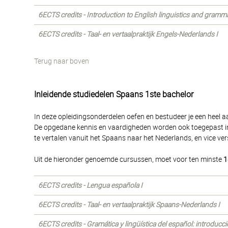
6ECTS credits - Introduction to English linguistics and gramm
6ECTS credits - Taal- en vertaalpraktijk Engels-Nederlands I
Terug naar boven
Inleidende studiedelen Spaans 1ste bachelor
In deze opleidingsonderdelen oefen en bestudeer je een heel a
De opgedane kennis en vaardigheden worden ook toegepast in h
te vertalen vanuit het Spaans naar het Nederlands, en vice ver
Uit de hieronder genoemde cursussen, moet voor ten minste
1
6ECTS credits - Lengua española I
6ECTS credits - Taal- en vertaalpraktijk Spaans-Nederlands I
6ECTS credits - Gramática y lingüística del español: introducc