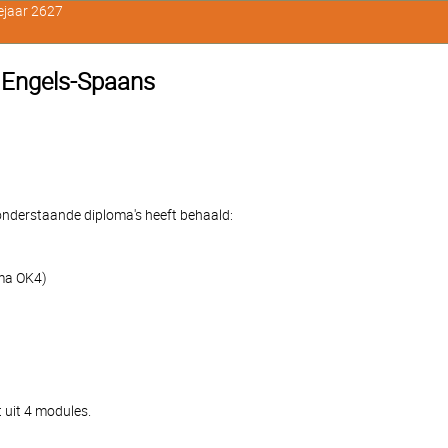
ejaar 2627
e Engels-Spaans
e onderstaande diploma's heeft behaald:
oma OK4)
 uit 4 modules.