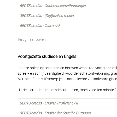
6ECTS credits - Onderzoeksmethodologie
3ECTS credits - (Digi)taal en media
6ECTS credits - Taal en AI
Terug naar boven
Voortgezette studiedelen Engels
In deze opleidingsonderdelen bouwen we de taalvaardigheidsleer
spreek- en schrijfvaardigheid, woordenschatontwikkeling, gram
'Vertalen Engels II' scherp je de aangeleerde vertaalvaardighe
Uit de hieronder genoemde cursussen, moet voor ten minste
1
6ECTS credits - English Proficiency II
3ECTS credits - English for Specific Purposes