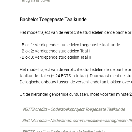
Terug naar boven
Bachelor Toegepaste Taalkunde
Het modeltraject van de verplichte studiedelen derde bachelor 
- Blok 1: Verdiepende studiedelen toegepaste taalkunde
- Blok 2: Verdiepende studiedelen Taal I
- Blok 3: Verdiepende studiedelen Taal II
Het modeltraject van de verplichte studiedelen derde bachelo
taalkunde - talen (= 24 ECTS in totaal). Daarnaast dient de 
De logische opbouw tussen de verschillende taalblokken over 
Uit de hieronder genoemde cursussen, moet voor ten minste
2
9ECTS credits - Onderzoeksproject Toegepaste Taalkunde
3ECTS credits - Nederlands: communicatieve vaardigheden III
3ECTS credits - Technologie in de taalindustrie