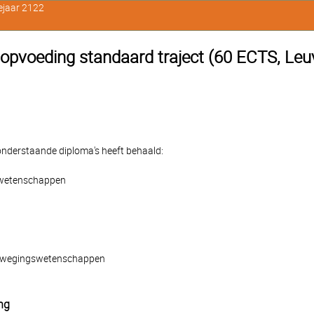
ejaar 2122
e opvoeding standaard traject (60 ECTS, Leu
e onderstaande diploma's heeft behaald:
swetenschappen
 bewegingswetenschappen
ng