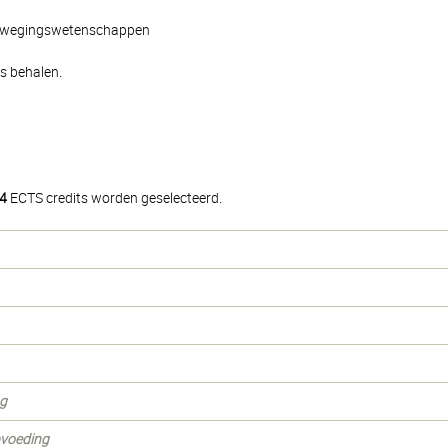
 bewegingswetenschappen
s behalen.
4
ECTS credits worden geselecteerd.
ng
opvoeding