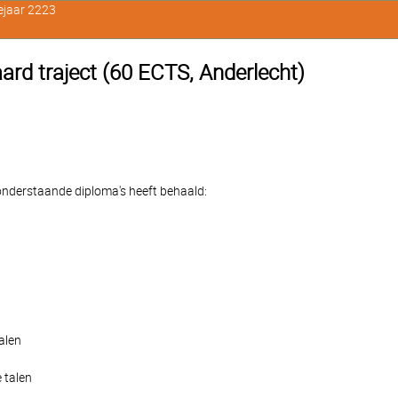
ejaar 2223
ard traject (60 ECTS, Anderlecht)
e onderstaande diploma's heeft behaald:
alen
 talen