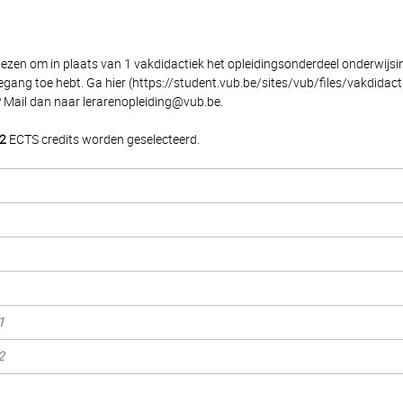
iezen om in plaats van 1 vakdidactiek het opleidingsonderdeel onderwijsin
 toegang toe hebt. Ga hier (https://student.vub.be/sites/vub/files/vakdi
? Mail dan naar lerarenopleiding@vub.be.
2
ECTS credits worden geselecteerd.
1
2