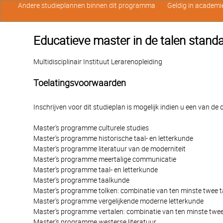
Andere studieplannen binnen dit programma
Geldig in academi
Educatieve master in de talen standa
Multidisciplinair Instituut Lerarenopleiding
Toelatingsvoorwaarden
Inschrijven voor dit studieplan is mogelijk indien u een van d
Master's programme culturele studies
Master's programme historische taal- en letterkunde
Master's programme literatuur van de moderniteit
Master's programme meertalige communicatie
Master's programme taal- en letterkunde
Master's programme taalkunde
Master's programme tolken: combinatie van ten minste twee t
Master's programme vergelijkende moderne letterkunde
Master's programme vertalen: combinatie van ten minste twee
Master's programme westerse literatuur