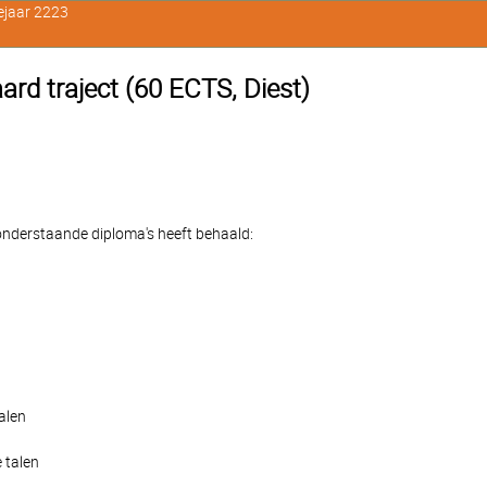
ejaar 2223
ard traject (60 ECTS, Diest)
e onderstaande diploma's heeft behaald:
alen
 talen