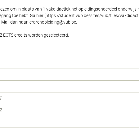
iezen om in plaats van 1 vakdidactiek het opleidingsonderdeel onderwijsin
 toegang toe hebt. Ga hier (https://student.vub.be/sites/vub/files/vakdi
? Mail dan naar lerarenopleiding@vub.be.
2
ECTS credits worden geselecteerd.
1
2