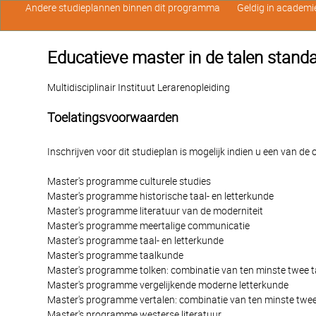
Andere studieplannen binnen dit programma
Geldig in academi
Educatieve master in de talen standa
Multidisciplinair Instituut Lerarenopleiding
Toelatingsvoorwaarden
Inschrijven voor dit studieplan is mogelijk indien u een van d
Master's programme culturele studies
Master's programme historische taal- en letterkunde
Master's programme literatuur van de moderniteit
Master's programme meertalige communicatie
Master's programme taal- en letterkunde
Master's programme taalkunde
Master's programme tolken: combinatie van ten minste twee t
Master's programme vergelijkende moderne letterkunde
Master's programme vertalen: combinatie van ten minste twee
Master's programme westerse literatuur