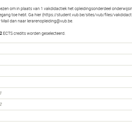
iezen om in plaats van 1 vakdidactiek het opleidingsonderdeel onderwijsin
 toegang toe hebt. Ga hier (https://student.vub.be/sites/vub/files/vakdi
? Mail dan naar lerarenopleiding@vub.be.
2
ECTS credits worden geselecteerd.
1
2