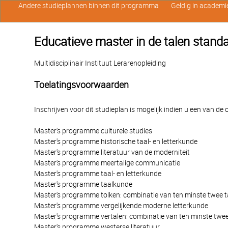
Andere studieplannen binnen dit programma
Geldig in academi
Educatieve master in de talen stand
Multidisciplinair Instituut Lerarenopleiding
Toelatingsvoorwaarden
Inschrijven voor dit studieplan is mogelijk indien u een van d
Master's programme culturele studies
Master's programme historische taal- en letterkunde
Master's programme literatuur van de moderniteit
Master's programme meertalige communicatie
Master's programme taal- en letterkunde
Master's programme taalkunde
Master's programme tolken: combinatie van ten minste twee t
Master's programme vergelijkende moderne letterkunde
Master's programme vertalen: combinatie van ten minste twee
Master's programme westerse literatuur