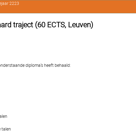
ejaar 2223
aard traject (60 ECTS, Leuven)
e onderstaande diploma's heeft behaald:
alen
 talen