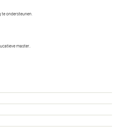
g te ondersteunen.
ducatieve master..