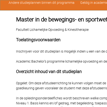
Andere studieplannen binnen dit programma
Geldig in academi
Master in de bewegings- en sportwete
Faculteit Lichamelijke Opvoeding & Kinesitherapie
Toelatingsvoorwaarden
Inschrijven voor dit studieplan is mogelijk indien u een van d
Academic Bachelor's programme lichamelijke opvoeding en 
Overzicht inhoud van dit studieplan
Opgelet: Om deze afstudeerrichting te kunnen volgen moet de st
goedkeuring geven vooraleer de student met deze afstudeerric
In de opleidingsonderdeelfiches wordt beschreven welke comp
Niveau 1: Basis kennis en/of gedrag, met begeleiding, toepa