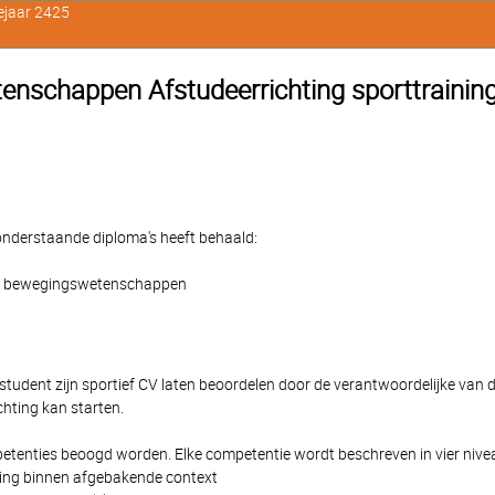
ejaar 2425
nschappen Afstudeerrichting sporttraining 
e onderstaande diploma's heeft behaald:
de bewegingswetenschappen
udent zijn sportief CV laten beoordelen door de verantwoordelijke van dez
hting kan starten.
etenties beoogd worden. Elke competentie wordt beschreven in vier nivea
ssing binnen afgebakende context