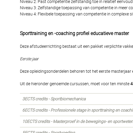
Niveau 2: Past competentie zelfstandig toe in relatief eenvoudi
Niveau 3: Zelfstandige toepassing van competentie in meer co
Niveau 4: Flexibele toepassing van competentie in complexe si
Sporttraining en -coaching profiel educatieve master
Deze afstudeerrichting bestaat uit een pakket verplichte vakke
Eerste jaar
Deze opleidingsonderdelen behoren tot het eerste masterjaar en
Uit de hieronder genoemde cursussen, moet voor ten minste
4
3ECTS credits - Sportbiomechanica
6ECTS credits - Professionele stage in sporttraining en coachin
10ECTS credits - Masterproef in de bewegings- en sportwete
5ECTS credits - Sportvoeding