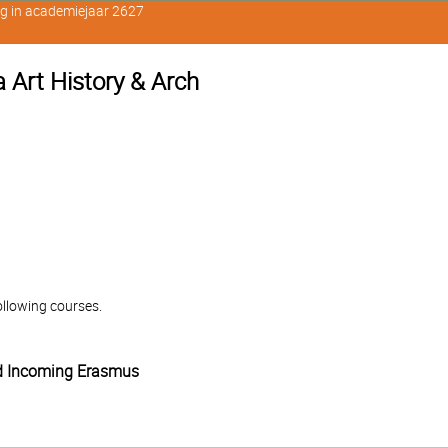
ig in academiejaar 2627
 Art History & Arch
llowing courses.
d Incoming Erasmus