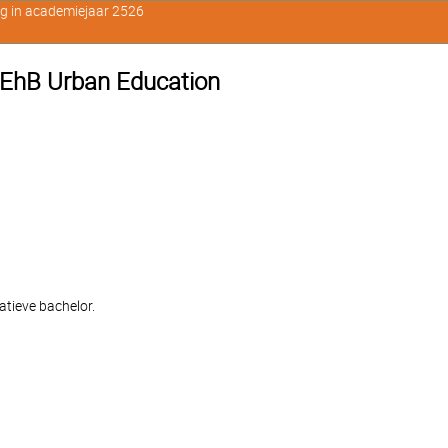
ig in academiejaar 2526
EhB Urban Education
tieve bachelor.