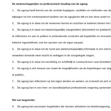
De wetenschappelijke en professionele houding van de agoog
1. De agoog heeft kennis van de centrale begrippen, modellen en methoden van de s
bijdragen tot het overkoepelend karakter van de agogische blik en kan deze actief en
2. De agoog is in staat om de verworven kennis en inzichten te kaderen binnen het rui
3. De agoog is in staat om maatschappelijke vraagstukken (theoretisch en praktisch),
te reflecteren en aan te pakken in professionele contexten als begeleider en innovato
kritische ingesteldheid, ook ten aanzien van de eigen aanpak.
4. De agoog is in staat om de nood aan (wetenschappelijke) informatie in een interna
verwerken teneinde meer inzicht te verkrijgen in de voorgelegde vragen.
5. De agoog is in staat om mondeling en schriftelijk te communiceren naar betrokke
6. De agoog is zich bewust van zowel de mogelijkheden als de beperkingen van (e
te pakken.
7. De agoog kan reflecteren op het eigen denken en werken, en is bereid om zich v
8. De agoog kan in een inter- en transdisiciplinair professionele omgeving samenwe
Rol van begeleider
9. De agoog kan processen begeleiden die mensen stimuleren tot betekenisgeving, be