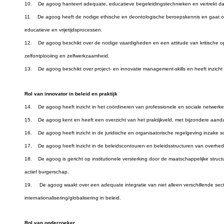
10. De agoog hanteert adequate, educatieve begeleidingstechnieken en vertrekt daa
11. De agoog heeft de nodige ethische en deontologische beroepskennis en gaat op 
educatieve en vrijetijdsprocessen.
12. De agoog beschikt over de nodige vaardigheden en een attitude van kritische 
zelfontplooiing en zelfwerkzaamheid.
13. De agoog beschikt over project- en innovatie management-skills en heeft inzicht
Rol van innovator in beleid en praktijk
14. De agoog heeft inzicht in het coördineren van professionele en sociale netwerke
15. De agoog kent en heeft een overzicht van het praktijkveld, met bijzondere aanda
16. De agoog heeft inzicht in de juridische en organisatorische regelgeving inzake s
17. De agoog heeft inzicht in de beleidscontouren en beleidsstructuren van overhe
18. De agoog is gericht op institutionele versterking door de maatschappelijke structur
actief burgerschap.
19. De agoog waakt over een adequate integratie van niet alleen verschillende sec
internationalisering/globalisering in beleid.
Rol van onderzoeker