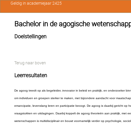
Geldig in academiejaar 2425
Bachelor in de agogische wetenschap
Doelstellingen
Terug naar boven
Leerresultaten
De agoog treedt op als begeleider, innovator in beleid en praktijk, en onderzoeker bin
om individuen en groepen sterker te maken, met bijzondere aandacht voor maatschappe
emancipatie, levenslang leren en participatie beoogt. De agoog is daarbij gericht o
vraagstukken en uitdagingen. Daarbij koppelt de agoog theorieën aan praktijk, met ee
wetenschappen is multidisciplinair en bouwt voornamelijk verder op psychologie, sociolo