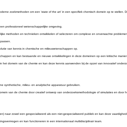
moderne zoekmethoden om een ‘state of the art’ in een specifiek chemisch domein op te stellen. D
 een professioneel wetenschappelijke omgeving.
jke methoden en technieken ontwikkelen of selecteren om complexe en onverwachte problemen o
epassen.
volutie van kennis in chemische en milieuwetenschappen op.
enschappen en kan bestaande en nieuwe ontwikkelingen in deze domeinen op een kritische manier
 in het domein van de chemie en kan deze kennis aanwenden bij de opzet van innovatief onderz
 synthetische, milieu- en analytische apparatuur gebruiken.
domein van de chemie door creatief ontwerp van onderzoeksmethodologie of simulaties en door h
reren) naar zowel een gespecialiseerd als een niet-gespecialiseerd publiek en kan deze vaardigh
gsvermogen en kan functioneren in een internationaal multidisciplinair team.