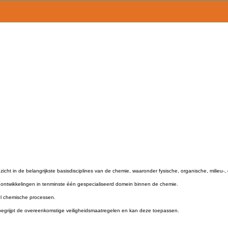
icht in de belangrijkste basisdisciplines van de chemie, waaronder fysische, organische, milieu-
ontwikkelingen in tenminste één gespecialiseerd domein binnen de chemie.
el chemische processen.
begrijpt de overeenkomstige veiligheidsmaatregelen en kan deze toepassen.