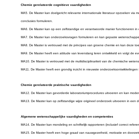
Chemie gerelateerde cognitieve vaardigheden
MA5. De Master kan doelgericht relevante internationale literatuur opzoeken via 
conclusies formuleren.
MA6. De Master kan op een zelfstandige en verantwoorde manier functioneren in
MA7. De Master kan onderzoeksvragen formuleren en kan gepaste wetenschappeli
MA8. De Master is vertrouwd met de principes van groene chemie en kan deze to
MA9. De Master heeft een attitude van levenslang leren ontwikkeld en volgt de e
MA10. De Master is vertrouwd met de multidisciplinariteit van de chemische wet
MA11. De Master heeft een grondig inzicht in nieuwste onderzoeksontwikkelingen
Chemie gerelateerde praktische vaardigheden
MA12. De Master kan gevorderde laboratoriumprocedures uitvoeren en kan moderne
MA13. De Master kan op zelfstandige wijze origineel onderzoek uitvoeren in een 
Algemene wetenschappelijke vaardigheden en competenties
MA14. De Master kan mondeling en schriftelijk rapporteren (inclusief correct refe
MA15. De Master heeft een hoge graad van nauwgezetheid, motivatie en doorzettin