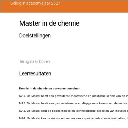
Geldig in academiejaar 2627
Master in de chemie
Doelstellingen
Terug naar boven
Leerresultaten
Kennis in de chemie en verwante domeinen
MA1. De Master heeft een gevorderde theoretische en praktische kennis van en inz
MA2. De Master heeft een gespecialiseerde en diepgaande kennis van de laatste 
MA3. De Master kent de basisprincipes en technologische aspecten van industrie
MA4. De Master kan de risico’s verbonden aan experimentele chemie inschatten, 