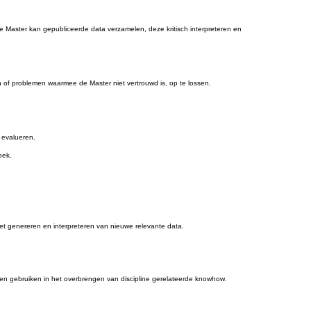
e Master kan gepubliceerde data verzamelen, deze kritisch interpreteren en
f problemen waarmee de Master niet vertrouwd is, op te lossen.
 evalueren.
oek.
et genereren en interpreteren van nieuwe relevante data.
eden gebruiken in het overbrengen van discipline gerelateerde knowhow.