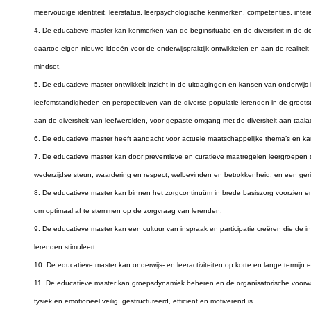
meervoudige identiteit, leerstatus, leerpsychologische kenmerken, competenties, inte
4. De educatieve master kan kenmerken van de beginsituatie en de diversiteit in de d
daartoe eigen nieuwe ideeën voor de onderwijspraktijk ontwikkelen en aan de realiteit 
mindset.
5. De educatieve master ontwikkelt inzicht in de uitdagingen en kansen van onderwijs i
leefomstandigheden en perspectieven van de diverse populatie lerenden in de grootst
aan de diversiteit van leefwerelden, voor gepaste omgang met de diversiteit aan taala
6. De educatieve master heeft aandacht voor actuele maatschappelijke thema’s en kan
7. De educatieve master kan door preventieve en curatieve maatregelen leergroepen
wederzijdse steun, waardering en respect, welbevinden en betrokkenheid, en een geric
8. De educatieve master kan binnen het zorgcontinuüm in brede basiszorg voorzien e
om optimaal af te stemmen op de zorgvraag van lerenden.
9. De educatieve master kan een cultuur van inspraak en participatie creëren die de in
lerenden stimuleert;
10. De educatieve master kan onderwijs- en leeractiviteiten op korte en lange termijn 
11. De educatieve master kan groepsdynamiek beheren en de organisatorische voorwaa
fysiek en emotioneel veilig, gestructureerd, efficiënt en motiverend is.