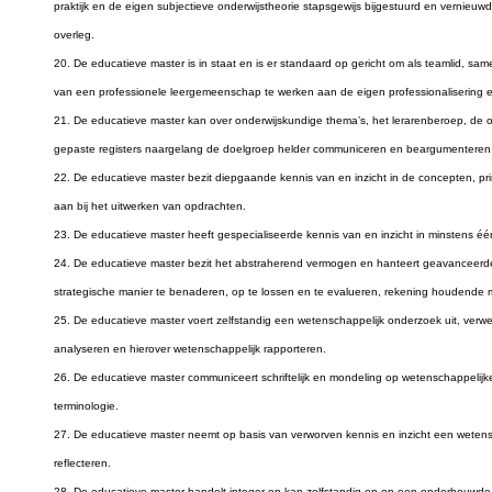
praktijk en de eigen subjectieve onderwijstheorie stapsgewijs bijgestuurd en vernieu
overleg.
20. De educatieve master is in staat en is er standaard op gericht om als teamlid, sam
van een professionele leergemeenschap te werken aan de eigen professionalisering e
21. De educatieve master kan over onderwijskundige thema’s, het lerarenberoep, de 
gepaste registers naargelang de doelgroep helder communiceren en beargumenteren op 
22. De educatieve master bezit diepgaande kennis van en inzicht in de concepten, p
aan bij het uitwerken van opdrachten.
23. De educatieve master heeft gespecialiseerde kennis van en inzicht in minstens 
24. De educatieve master bezit het abstraherend vermogen en hanteert geavanceer
strategische manier te benaderen, op te lossen en te evalueren, rekening houdende 
25. De educatieve master voert zelfstandig een wetenschappelijk onderzoek uit, verwer
analyseren en hierover wetenschappelijk rapporteren.
26. De educatieve master communiceert schriftelijk en mondeling op wetenschappelijke
terminologie.
27. De educatieve master neemt op basis van verworven kennis en inzicht een wetensc
reflecteren.
28. De educatieve master handelt integer en kan zelfstandig en op een onderbouwde