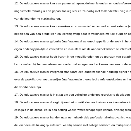
12. De educatieve master kan een partnerschapsmodel met lerenden en ouders/verzorge
nagestreefd, waarbij in een gepast taalregister en zo nodig met taalondersteuning in
van de lerenden te maximaliseren.
13. De educatieve master kan netwerken en constructief samenwerken met externe (en 
het bieden van een brede leer- en leefomgeving door te verbinden met de buurt en op
14. De educatieve master gebruikt (inter)nationaal wetenschappelijk onderzoek in het 
eigen onderwijspraktijk te versterken en is in staat om dit onderzoek kritisch te inter
15. De educatieve master heeft inzicht in de mogelijkheden en de grenzen van para
keuze maken bij het formuleren van onderzoeksvragen en het kiezen van een onder
16. De educatieve master integreert standaard een onderzoekende houding bij het neme
over de praktijk, over toepasselijke (inter)nationale theoretische referentiekaders e
die voorhanden zijn.
17. De educatieve master is in staat om een volledige onderzoekscyclus te doorlopen
18. De educatieve master draagt bij aan het ontwikkelen en toetsen van innovatieve 
collega’s in de school en in een setting waarin wetenschappelijke kennis, ervarings
19. De educatieve master handelt naar een uitgebreide professionaliteitsopvatting wa
de lerenden als belangrijk criterium, waarbij samen met collega’s kritisch en multipersp