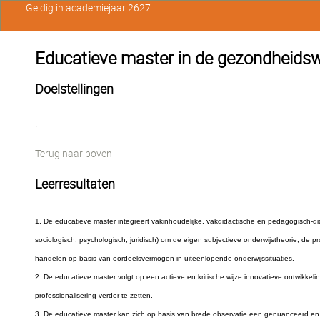
Geldig in academiejaar 2627
Educatieve master in de gezondheid
Doelstellingen
.
Terug naar boven
Leerresultaten
1. De educatieve master integreert vakinhoudelijke, vakdidactische en pedagogisch-didact
sociologisch, psychologisch, juridisch) om de eigen subjectieve onderwijstheorie, de p
handelen op basis van oordeelsvermogen in uiteenlopende onderwijssituaties.
2. De educatieve master volgt op een actieve en kritische wijze innovatieve ontwikkel
professionalisering verder te zetten.
3. De educatieve master kan zich op basis van brede observatie een genuanceerd en ve